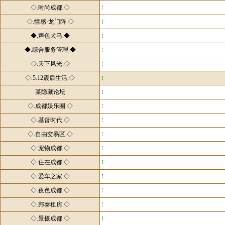
◇.时尚成都.◇
◇.情感·龙门阵.◇
◆.声色犬马.◆
◆.综合服务管理.◆
◇.天下风光.◇
◇.5.12震后生活.◇
某隐藏论坛
◇.成都娱乐圈.◇
◇.基督时代.◇
◇.自由交易区.◇
◇.宠物成都.◇
◇.住在成都.◇
◇.爱车之家.◇
◇.夜色成都.◇
◇.邦泰租房.◇
◇.景摄成都.◇