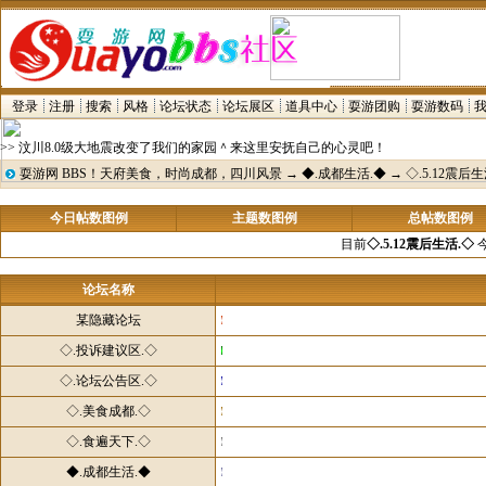
登录
注册
搜索
风格
论坛状态
论坛展区
道具中心
耍游团购
耍游数码
>> 汶川8.0级大地震改变了我们的家园＾来这里安抚自己的心灵吧！
耍游网 BBS！天府美食，时尚成都，四川风景
→
◆.成都生活.◆
→
◇.5.12震后
今日帖数图例
主题数图例
总帖数图例
目前
◇.5.12震后生活.◇
今
论坛名称
某隐藏论坛
◇.投诉建议区.◇
◇.论坛公告区.◇
◇.美食成都.◇
◇.食遍天下.◇
◆.成都生活.◆