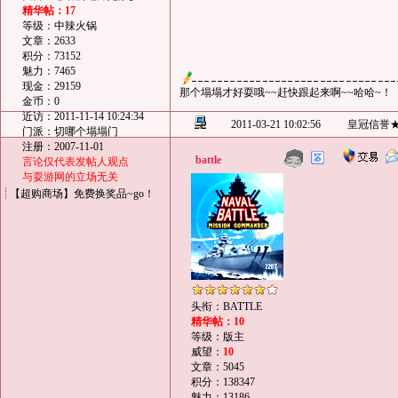
精华帖：17
等级：中辣火锅
文章：2633
积分：73152
魅力：7465
现金：29159
那个塌塌才好耍哦~~赶快跟起来啊~~哈哈~！
金币：0
近访：2011-11-14 10:24:34
2011-03-21 10:02:56
皇冠信誉
门派：切哪个塌塌门
注册：2007-11-01
battle
言论仅代表发帖人观点
与耍游网的立场无关
【超购商场】免费换奖品~go！
头衔：BATTLE
精华帖：10
等级：版主
威望：
10
文章：5045
积分：138347
魅力：13186