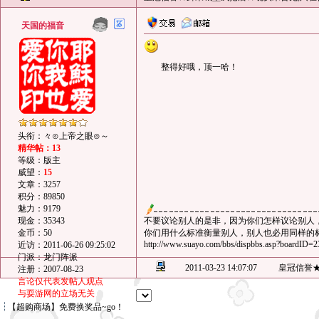
天国的福音
整得好哦，顶一哈！
头衔：々⊙上帝之眼⊙～
精华帖：13
等级：版主
威望：
15
文章：3257
积分：89850
魅力：9179
现金：35343
不要议论别人的是非，因为你们怎样议论别人
金币：50
你们用什么标准衡量别人，别人也必用同样的标准
http://www.suayo.com/bbs/dispbbs.asp?boardI
近访：2011-06-26 09:25:02
门派：龙门阵派
2011-03-23 14:07:07
皇冠信誉
注册：2007-08-23
言论仅代表发帖人观点
与耍游网的立场无关
【超购商场】免费换奖品~go！