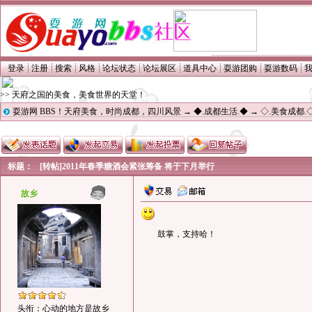
登录
注册
搜索
风格
论坛状态
论坛展区
道具中心
耍游团购
耍游数码
>> 天府之国的美食，美食世界的天堂！
耍游网 BBS！天府美食，时尚成都，四川风景
→
◆.成都生活.◆
→
◇.美食成都.
标题：
[转帖]2011年春季糖酒会紧张筹备 将于下月举行
故乡
鼓掌，支持哈！
头衔：心动的地方是故乡