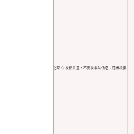
，违者根据ＩＰ交...
◇.爱车之家.◇
发贴注意：不要发非法信息，违者根据ＩＰ交...