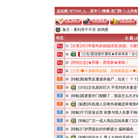
总在线 5075165 人，其中◇.情感·龙门阵.◇上共有
版主：
看到房子不买
鼓捣爱
状态
主 题 (
[分享]2013年新年的祝福话语,祝福、大
[公告]耍游团开通啦★恭喜恭喜！全
[特别公告]★邦泰．房管家★来啦！
[公告]◆※发帖得金钱，金钱换奖品※◆
[转帖]勒索男反遭虐杀抛尸，玩笑！ ？？
[讨论]文化差距巨大 不登对的夫妻
[转帖]跟婆婆对门闹翻了，我该怎么办才
[贴图]司机撞人后将伤者藏进草堆致死
[转帖]千万富翁去世 前妻与情人告妻子
[转帖]广汉一成人用品店凶杀案 门
[转帖]17岁男孩自封剑桥硕士 骗财骗色
[转帖]别说女人 男人太帅也是祸水