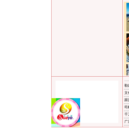
…
勒
文
跟
司
千
广