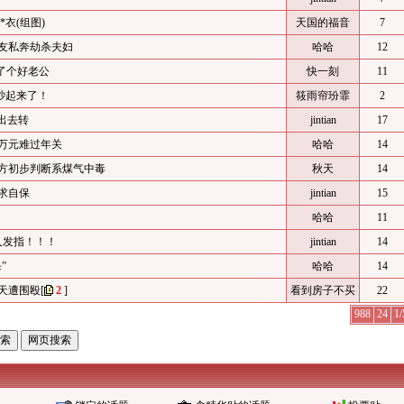
衣(组图)
天国的福音
7
女友私奔劫杀夫妇
哈哈
12
嫁了个好老公
快一刻
11
吵起来了！
筱雨帘玢霏
2
说出去转
jintian
17
有万元难过年关
哈哈
14
警方初步判断系煤气中毒
秋天
14
为求自保
jintian
15
哈哈
11
人发指！！！
jintian
14
”
哈哈
14
两天遭围殴
[
2
]
看到房子不买
22
988
24
1