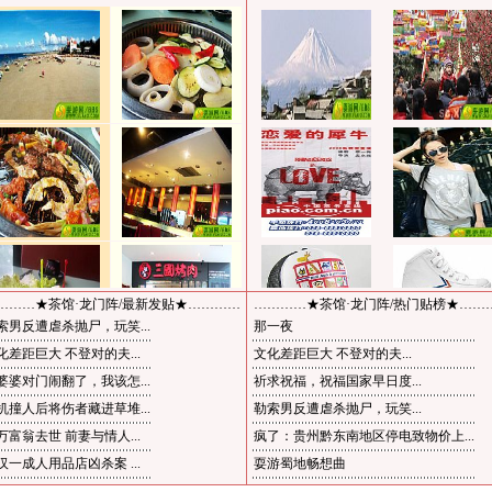
………★茶馆·龙门阵/最新发贴★…………
…………★茶馆·龙门阵/热门贴榜★……
索男反遭虐杀抛尸，玩笑...
那一夜
化差距巨大 不登对的夫...
文化差距巨大 不登对的夫...
婆婆对门闹翻了，我该怎...
祈求祝福，祝福国家早日度...
机撞人后将伤者藏进草堆...
勒索男反遭虐杀抛尸，玩笑...
万富翁去世 前妻与情人...
疯了：贵州黔东南地区停电致物价上...
汉一成人用品店凶杀案 ...
耍游蜀地畅想曲