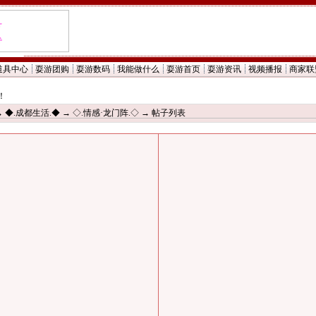
道具中心
耍游团购
耍游数码
我能做什么
耍游首页
耍游资讯
视频播报
商家联
！
→
◆.成都生活.◆
→
◇.情感·龙门阵.◇
→ 帖子列表