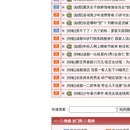
[贴图]重庆女子跳桥情绪激动当众*脱*
[贴图]县域青少年迷惘青春:15岁与
[贴图]你是哪种“型”？ 判断你是否
[转帖]受不了了！为了奶粉，婆婆又跟我
[转帖]成都36岁IT精英跳楼身亡 跟家人
[贴图]年轻人网上晒春节账单 称没
[转帖]成都一出租屋内3男1女身亡 
[转帖]断舌男索赔11万元 咬舌女诉冤：
[转帖]成都酒店 清晨一客人坠下16楼死亡
[转帖]女医师杀死男友 碎尸砌在墙里^令
[转帖]成都一二奶争宠 带走儿子说要“自杀
[转帖]少年暴力事件 南充女孩连续
快速搜索：
-=> ◇.情感·龙门阵.◇ 图例