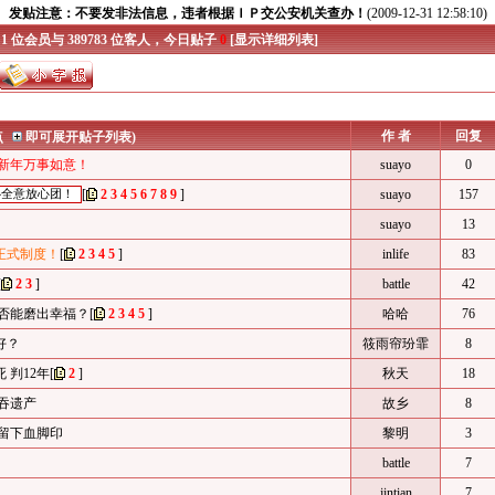
发贴注意：不要发非法信息，违者根据ＩＰ交公安机关查办！
(2009-12-31 12:58:10)
 1 位会员与 389783 位客人，今日贴子
0
[
显示详细列表
]
作 者
回复
点
即可展开贴子列表)
家新年万事如意！
suayo
0
[
2
3
4
5
6
7
8
9
]
suayo
157
心全意放心团！
suayo
13
正式制度！
[
2
3
4
5
]
inlife
83
[
2
3
]
battle
42
是否能磨出幸福？
[
2
3
4
5
]
哈哈
76
好？
筱雨帘玢霏
8
 判12年
[
2
]
秋天
18
独吞遗产
故乡
8
口留下血脚印
黎明
3
battle
7
jintian
7