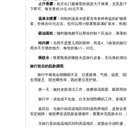
止汗香露：
热天出门最难受的就是大汗淋漓，尤其是汗
下即可。每支售价20元-60元不等。
温泉水喷雾：
特制的温泉水喷雾含有各种有益的矿物质
装，价格在60元左右。也可以用小喷雾瓶装满矿泉水，有效
吸油面纸：
随时随地都可以帮你控制Ｔ区油分，薄薄的
纸内裤：
当然不是婴儿用的那种，而是4、5条装的旅
用水不方便的地方。每包价格15－30元。
驱蚊水：
喷雾瓶装的驱蚊水是旅行必备，无论身处湖泊
旅行前后的肌肤调理:
旅行中难免会因睡眠不足、过度疲倦、气候、温度、湿度
生理疲乏、阳光晒伤等，因此要注意护肤。
第一天：做好皮肤清洁工作，改擦保湿面霜，眼部用浓稠
旅行中：淡妆或不化妆。白天加强防晒的工作。多喝开水
返回后：当旅行由高温地区回到温热带地区，皮肤会变得
安定镇静；做按摩促进肌肤血液循环；着重补充肌肤水分，
当旅行是由低温地区回到高温地区，皮脂会分泌旺盛，容