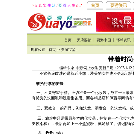
╰
☆ 真
实
生
活
/
耍
游
人
生
☆
ノ
首页
耍游资讯
首页
┊
天府耍都
┊
耍游中国
┊
环球资讯
：
现在位置：首页 ->
耍游宝鉴
->
带着时尚
编辑:佚名 来源:网上收集 更新日期：2007-1-1
不管长途跋涉还是就近小憩，爱美的女性也不会忘记拾掇
收拾行李的要抉:
一、
不要寄望于精。应该准备一个化妆袋，放置平日最常
有优良的洗面乳和洗发集备用。而各精品店和伊藤等商场有专
二、
双效合一的产品，例如洗发、润发合一的洗发精。或
三、
旅途中只需带最基本的化妆品，控制在一个化妆包
支较柔和），最后再加上一小盒蜜粉，就足够了。切记防晒
四、必务小品：