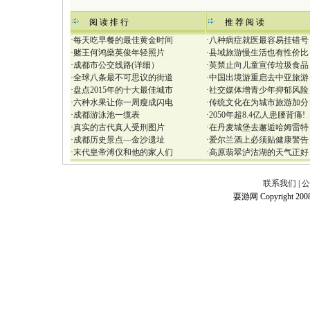
：
阅 读 排 行
推 荐 阅 读
·
每天吃早餐的最佳黄金时间
·
八种病症就医最容易挂错号
·
赌王何鸿燊英俊年轻照片
·
县域旅游慢生活也有性价比
·
成都市公交线路(详细）
·
英禁止向儿童宣传垃圾食品
·
全球八条最不可思议的街道
·
中国出境游重启去中亚旅游
·
盘点2015年的十大最佳城市
·
社交媒体增青少年抑郁风险
·
六种水果让你一周瘦成闪电
·
传统文化在为城市旅游加分
·
成都游泳池一缆表
·
2050年超8.4亿人患腰背痛!
·
真实的古代真人受刑图片
·
在丹麦城堡去邂逅哈姆雷特
·
成都历史景点—金沙遗址
·
爱尔兰酒上必须贴健康警告
·
末代皇帝溥仪和他的家人们
·
高原翡翠泸沽湖的天气正好
联系我们
|
公
耍游网 Copyright 2