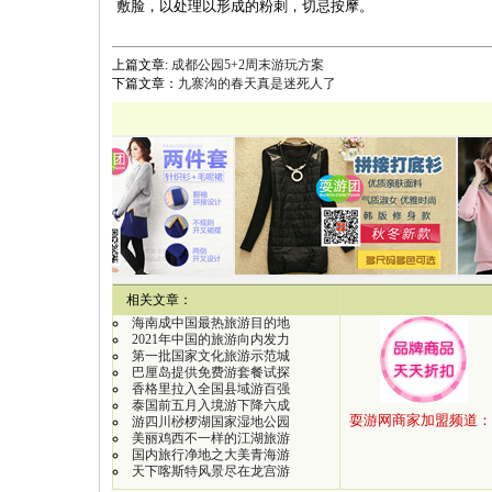
敷脸，以处理以形成的粉刺，切忌按摩。
上篇文章:
成都公园5+2周末游玩方案
下篇文章：
九寨沟的春天真是迷死人了
【
相关文章：
海南成中国最热旅游目的地
2021年中国的旅游向内发力
第一批国家文化旅游示范城
巴厘岛提供免费游套餐试探
香格里拉入全国县域游百强
泰国前五月入境游下降六成
游四川桫椤湖国家湿地公园
美丽鸡西不一样的江湖旅游
国内旅行净地之大美青海游
天下喀斯特风景尽在龙宫游