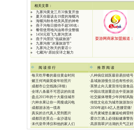
【
相关文章：
九寨沟黄龙三月31恢复开放
夏天你最该去19度的海螺沟
海螺沟秋冬绝美风景的神奇
燕子沟每日接待不超500名↓
餐馆使用地沟油将停业整顿
1450元双飞九寨沟赏冰
燕子沟景区“低碳旅游”
九寨沟推“冰瀑旅游节”
九寨沟之秋天的童话☆
七藏沟^原始安详之魅力
：
阅 读 排 行
推 荐 阅 读
·
每天吃早餐的最佳黄金时间
·
八种病症就医最容易挂错号
·
赌王何鸿燊英俊年轻照片
·
县域旅游慢生活也有性价比
·
成都市公交线路(详细）
·
英禁止向儿童宣传垃圾食品
·
全球八条最不可思议的街道
·
中国出境游重启去中亚旅游
·
盘点2015年的十大最佳城市
·
社交媒体增青少年抑郁风险
·
六种水果让你一周瘦成闪电
·
传统文化在为城市旅游加分
·
成都游泳池一缆表
·
2050年超8.4亿人患腰背痛!
·
真实的古代真人受刑图片
·
在丹麦城堡去邂逅哈姆雷特
·
成都历史景点—金沙遗址
·
爱尔兰酒上必须贴健康警告
·
末代皇帝溥仪和他的家人们
·
高原翡翠泸沽湖的天气正好