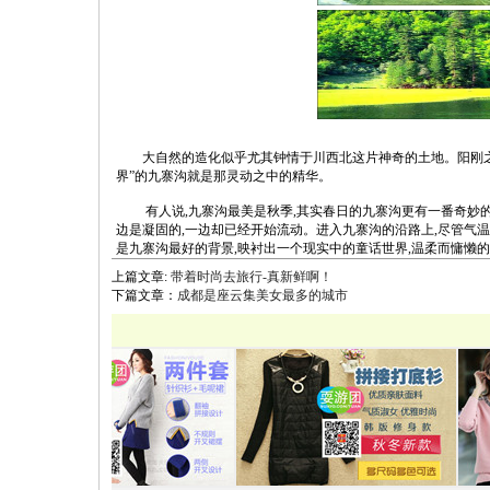
大自然的造化似乎尤其钟情于川西北这片神奇的土地。阳刚之山
界”的九寨沟就是那灵动之中的精华。
有人说,九寨沟最美是秋季,其实春日的九寨沟更有一番奇妙的风
边是凝固的,一边却已经开始流动。进入九寨沟的沿路上,尽管气
是九寨沟最好的背景,映衬出一个现实中的童话世界,温柔而慵懒的
上篇文章:
带着时尚去旅行-真新鲜啊！
下篇文章：
成都是座云集美女最多的城市