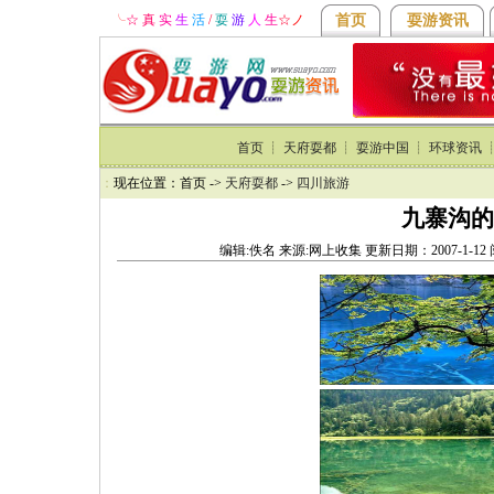
╰
☆ 真
实
生
活
/
耍
游
人
生
☆
ノ
首页
耍游资讯
首页
┊
天府耍都
┊
耍游中国
┊
环球资讯
：
现在位置：首页 ->
天府耍都
->
四川旅游
九寨沟的
编辑:佚名 来源:网上收集 更新日期：2007-1-1