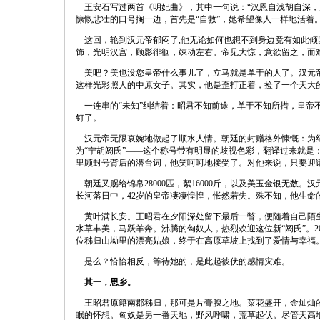
王安石写过两首《明妃曲》，其中一句说：“汉恩自浅胡自深，
慷慨悲壮的口号搁一边，首先是“自救”，她希望像人一样地活着
这回，轮到汉元帝郁闷了,他无论如何也想不到身边竟有如此倾
饰，光明汉宫，顾影徘徊，竦动左右。帝见大惊，意欲留之，而
美吧？美也没您皇帝什么事儿了，立马就是单于的人了。汉元帝
这样光彩照人的中原女子。其实，他是歪打正着，捡了一个天大的
一连串的“未知”纠结着：昭君不知前途，单于不知所措，皇帝不
钉了。
汉元帝无限哀婉地做起了顺水人情。朝廷的封赠格外慷慨：为纪念
为“宁胡阏氏”——这个称号带有明显的歧视色彩，翻译过来就是
里顾封号背后的潜台词，他笑呵呵地接受了。对他来说，只要迎
朝廷又赐给锦帛28000匹，絮16000斤，以及美玉金银无数
长河落日中，42岁的皇帝凄凄惶惶，怅然若失。殊不知，他生
黄叶满长安。王昭君在夕阳深处留下最后一瞥，便随着自己陌生
水草丰美，马跃羊奔。沸腾的匈奴人，热烈欢迎这位新“阏氏”。
位秭归山坳里的漂亮姑娘，终于在高原草坡上找到了爱情与幸福
是么？恰恰相反，等待她的，是此起彼伏的感情灾难。
其一，思乡。
王昭君原籍南郡秭归，那可是片膏腴之地。菜花盛开，金灿灿的
眠的怀想。匈奴是另一番天地，野风呼啸，荒草起伏。尽管天高