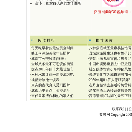
占卜：能嫁好人家的女子面相
：
阅 读 排 行
推 荐 阅 读
·
每天吃早餐的最佳黄金时间
·
八种病症就医最容易挂错号
·
赌王何鸿燊英俊年轻照片
·
县域旅游慢生活也有性价比
·
成都市公交线路(详细）
·
英禁止向儿童宣传垃圾食品
·
全球八条最不可思议的街道
·
中国出境游重启去中亚旅游
·
盘点2015年的十大最佳城市
·
社交媒体增青少年抑郁风险
·
六种水果让你一周瘦成闪电
·
传统文化在为城市旅游加分
·
成都游泳池一缆表
·
2050年超8.4亿人患腰背痛!
·
真实的古代真人受刑图片
·
在丹麦城堡去邂逅哈姆雷特
·
成都历史景点—金沙遗址
·
爱尔兰酒上必须贴健康警告
·
末代皇帝溥仪和他的家人们
·
高原翡翠泸沽湖的天气正好
联系我们
|
公
耍游网 Copyright 2