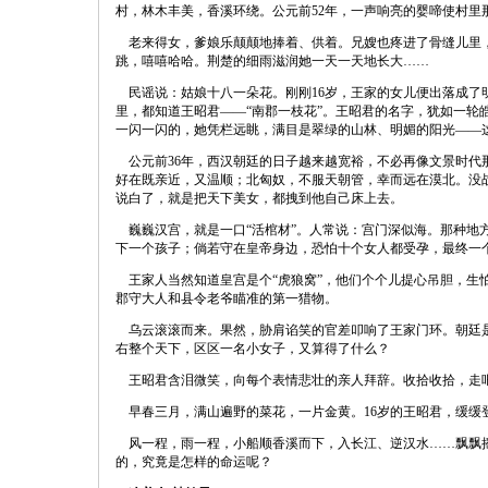
村，林木丰美，香溪环绕。公元前52年，一声响亮的婴啼使村里
老来得女，爹娘乐颠颠地捧着、供着。兄嫂也疼进了骨缝儿里，
跳，嘻嘻哈哈。荆楚的细雨滋润她一天一天地长大……
民谣说：姑娘十八一朵花。刚刚16岁，王家的女儿便出落成了
里，都知道王昭君——“南郡一枝花”。王昭君的名字，犹如一轮
一闪一闪的，她凭栏远眺，满目是翠绿的山林、明媚的阳光——
公元前36年，西汉朝廷的日子越来越宽裕，不必再像文景时代
好在既亲近，又温顺；北匈奴，不服天朝管，幸而远在漠北。没战
说白了，就是把天下美女，都拽到他自己床上去。
巍巍汉宫，就是一口“活棺材”。人常说：宫门深似海。那种地
下一个孩子；倘若守在皇帝身边，恐怕十个女人都受孕，最终一
王家人当然知道皇宫是个“虎狼窝”，他们个个儿提心吊胆，生
郡守大人和县令老爷瞄准的第一猎物。
乌云滚滚而来。果然，胁肩谄笑的官差叩响了王家门环。朝廷是
右整个天下，区区一名小女子，又算得了什么？
王昭君含泪微笑，向每个表情悲壮的亲人拜辞。收拾收拾，走
早春三月，满山遍野的菜花，一片金黄。16岁的王昭君，缓缓登
风一程，雨一程，小船顺香溪而下，入长江、逆汉水……飘飘摇
的，究竟是怎样的命运呢？