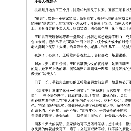
冷美人·辣妹子
披星戴月地走了三个月，隐隐约约望见了长安。迎候王昭君以及众
“掖庭”，曾是一座皇家监狱，高墙矮窗，关押犯罪的王室成员和
简陋的“储秀宫”，尽管地方不怎么样，可是便于管理。当家人号
玉、乡音各异的小美人儿，暗自笑道：漂亮顶个屁！见不着当今
王昭君百无聊赖地守着一盏孤灯，她苦思冥想也弄不明白，究竟什
心血来潮，把自己召去“宠幸”一回？最后，领个或大或小的封号
老太婆吗？笑话！大概，给皇帝当个小老婆，到头儿了——这就是
夜深了，心凉了。王昭君斜卧在枕上，郁郁寡欢，蛾眉紧蹙。一
16岁，美，而且娇惯，王昭君满腹少女的优越感。她素面朝天
的是，她不买上边的账。漫说贿赂几串铜钱一匹绢，就是浅浅的笑
傲慢的“冷美人”。
日子一长，早就失去耐心的王昭君变得空前焦躁，她居然公开耍
《后汉书》透露了这样一个细节：“（王昭君）入宫数年，不得
星”——当今皇帝陛下，到底在哪儿呢？有些小姐妹心眼儿灵活
但她非常看中自己在“美人堆”里的名次和地位。这种“名位”，
色。”然而残酷的现实，偏偏把她丢进了残花败柳之中。骄矜的自
而患不均。不患贫，而患不安。”青春年少、争强好胜的王昭君，
弄得形容憔悴，蓬头垢面——就是闹！闹完了，还会请示头头儿一
回家？天大的笑话。皇家禁地可不是酒肆茶楼，想来就来，愿走
水灵灵的鲜花赶快蔫了、瘪了，立刻变成猪不啃、猫不舔的废物