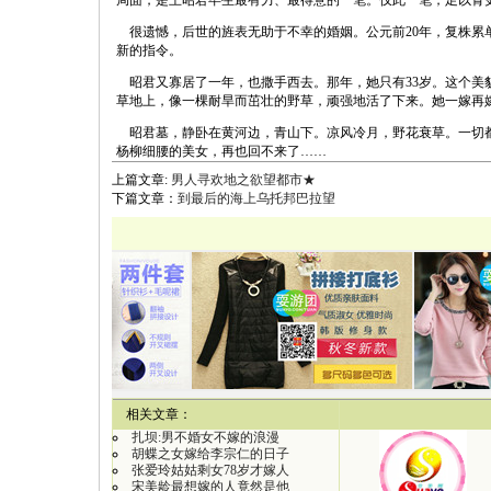
局面，是王昭君毕生最有力、最得意的一笔。仅此一笔，足以青
很遗憾，后世的旌表无助于不幸的婚姻。公元前20年，复株累
新的指令。
昭君又寡居了一年，也撒手西去。那年，她只有33岁。这个美
草地上，像一棵耐旱而茁壮的野草，顽强地活了下来。她一嫁再
昭君墓，静卧在黄河边，青山下。凉风冷月，野花衰草。一切都
杨柳细腰的美女，再也回不来了……
上篇文章:
男人寻欢地之欲望都市★
下篇文章：
到最后的海上乌托邦巴拉望
【
相关文章：
扎坝:男不婚女不嫁的浪漫
胡蝶之女嫁给李宗仁的日子
张爱玲姑姑剩女78岁才嫁人
宋美龄最想嫁的人竟然是他