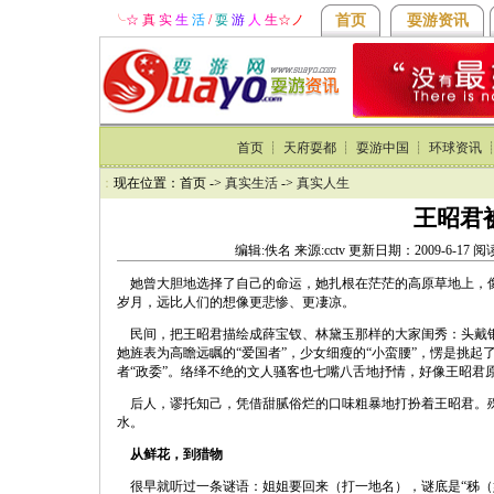
╰
☆ 真
实
生
活
/
耍
游
人
生
☆
ノ
首页
耍游资讯
首页
┊
天府耍都
┊
耍游中国
┊
环球资讯
：
现在位置：首页 ->
真实生活
->
真实人生
王昭君
编辑:佚名 来源:cctv 更新日期：2009-6-17
她曾大胆地选择了自己的命运，她扎根在茫茫的高原草地上，像
岁月，远比人们的想像更悲惨、更凄凉。
民间，把王昭君描绘成薛宝钗、林黛玉那样的大家闺秀：头戴银
她旌表为高瞻远瞩的“爱国者”，少女细瘦的“小蛮腰”，愣是挑起
者“政委”。络绎不绝的文人骚客也七嘴八舌地抒情，好像王昭君
后人，谬托知己，凭借甜腻俗烂的口味粗暴地打扮着王昭君。殊
水。
从鲜花，到猎物
很早就听过一条谜语：姐姐要回来（打一地名），谜底是“秭（