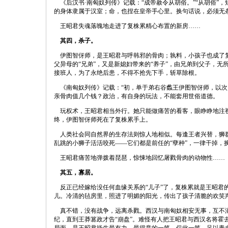
《后汉书·南匈奴列传》记载：“成帝赦令从胡俗。”“从胡俗”
的身体隶属于汉室；命，也捏在皇帝手心里。换句话说，必须无
王昭君失魂落魄地走进了复株累精心布置的新房……
其四，杀子。
伊图智伢师，是王昭君与呼韩邪的骨肉；孰料，小孩子也成了复
父异母的“兄弟”，又是新媳妇带来的“养子”，由兄弟到父子，
接班人，为了永绝后患，不得不抢先下手，斩草除根。
《南匈奴列传》记载：“初，单于弟右谷蠡王伊图智伢师，以次
亲骨肉值几个钱？政治，有自身的玩法，不能套用世俗道德。
玩权术，王昭君相当外行。她只能做痛苦的看客，眼睁睁地注视
终，伊图智伢师死在了复株累手上。
人类社会同自然界的生存法则惊人地相似。每逢王者兴替，狮群
乱跳的小狮子活活咬死——它们都是前任的“孽种”，一律干掉，
王昭君痛苦地弹拨着琵琶，惊悚地回忆屠戮骨肉的动物性……
其五，寡居。
反正已经嫁给没任何血缘关系的“儿子”了，复株累就是王昭君的
儿。冷清的毡房里，照进了明媚的阳光，传出了孩子清脆的欢笑
真不错，没有战争，远离杀戮。西汉与南匈奴相安无事，互不滋
纪，直到王莽篡政才告“崩盘”。难怪有人把王昭君与西汉名将霍