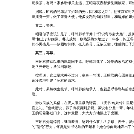
明前茶，有吗？家乡缈缈关山远，王昭君夜夜都梦见回娘家，可
据说，昭君的兄弟沾了姐姐的光，因“和亲之功”，他被汉室封为
哥摇身一变，做了亲善大使，他多次跑到匈奴那里，和远嫁的姐
其二，丧夫。
昭君似乎应该知足了，呼韩邪单于并非“只识弯弓射大雕”，反
黑”撞上了好姻缘。哪儿成想，刚热汤热水地过了一年多，阎王
的小男孩儿——伊图智伢师。孤儿寡母，无依无靠，往后的日子
其三，再嫁。
王昭君梦寐以求的就是回中原。呼韩邪死了，冷酷的政治游戏也
呢？开开恩，放我回家吧。
按理说，这点要求并不过分，皇帝一句话，王昭君的心愿便彻底
帝冷淡地拒绝了昭君的请求。
此时，果然横生枝节。呼韩邪的继承人，也就是呼韩邪与前妻所
君。
游牧民族的风俗，在汉人眼里极为野蛮。《汉书·匈奴传》里记
庭之礼。”也就是说，养子有权得到后妈。虽说名分差一辈，年
玉的昭君娶过门来。这种意愿，大大方方地摆上了桌面。
王昭君先是惊愕，继而羞愤。这叫什么事儿？后母、养子，谈婚
的“乱伦”行为，何况是知书达理的王昭君？她心惊肉跳地发出了