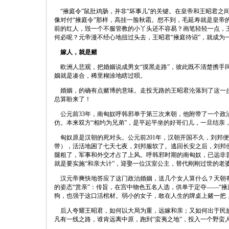
“掖庭令”鼠肚鸡肠，并非“坏事儿”的关键。在皇帝和王昭君之
像对付“掖庭令”那样，高挂一脸秋霜。想不到，毛延寿就是皇帝
前的红人，毁一个不服管教的小丫头还不容易？画笔轻轻一点，王
何必呢？元帝漫不经心地扭过头去，王昭君“掖庭待诏”，就成为
嫁人，就是赌
欧洲人悲观，把婚姻说成男女“摸黑走路”，彼此既不清楚携手
姻就是凑合，稀里糊涂地瞎过呗。
婚姻，的确有点赌博的意味。走投无路的王昭君沦落到了这一步
总算盼来了！
公元前33年，南匈奴呼韩邪单于第三次来朝，他附带了一个政
仿。本来双方“相约为兄弟”，是平起平坐的好哥们儿，一旦结亲
匈奴原是汉朝的死对头。公元前201年，汉朝开国不久，刘邦便
带），活活地困了七天七夜，刘邦服软了。逃回长安之后，刘邦
腿粗了，军事和外交才占了上风。呼韩邪时期的南匈奴，已远非昔
就是要实施“和亲大计”，迎娶一位汉室公主，替代刚刚过世的老
汉元帝爽快地答应了这门政治婚姻，送几个女人算什么？天朝有
的姿态“赏亲”：传旨，在宫中物色五名人选，供单于定夺——“
狗，也强于这口活棺材。弱小的女子，敢在人生的牌桌上赌一把
后人夸耀王昭君，如何以大局为重，远嫁和亲；又如何出于民族
凡有一线之路，谁肯远离中原，跑到“蛮夷之地”，投入一个野蛮