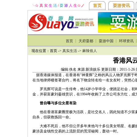
╰
☆ 真
实
生
活
/
耍
游
人
生
☆
ノ
首页
耍游资讯
首页
┊
天府耍都
┊
耍游中国
┊
环球资讯
：
现在位置：首页 ->
真实生活
->
麻辣俗人
香港风
编辑:佚名 来源:新浪娱乐 更新日期：2011-1-2
据香港媒体报道，在香港有“神童辉”之称的风云人物罗兆辉于昨日
在当地律师楼签署合约，将名下物业转名给一名女友时，突然心
罗兆辉可说是一生传奇，他14岁小学毕业，便踏足社会，初时做推
金，并获富豪刘銮雄赏识，在1994年收购了上市公司东方红，成
曾自曝与多位女星有染
他在香港富豪圈里极为活跃，是社交名人，因此知道不少富豪秘闻
自杀，但获救拣回一命。
大难不死后，他不但公开多年来他与十多位美女明星、名媛的
豪涉及金钱性交易的上流阶层的荒淫秘闻，轰动一时。