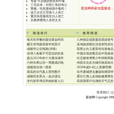
专家:节后慎防猝死和中毒
三毛自杀：对死亡有好奇心
警惕：吃死黄鳝易中毒死！
波兰水灾已导致５人死亡
重庆风雹暴雨至26人死亡
女教师携情人杀死丈夫
：
阅 读 排 行
推 荐 阅 读
·
每天吃早餐的最佳黄金时间
·
八种病症就医最容易挂错号
·
赌王何鸿燊英俊年轻照片
·
县域旅游慢生活也有性价比
·
成都市公交线路(详细）
·
英禁止向儿童宣传垃圾食品
·
全球八条最不可思议的街道
·
中国出境游重启去中亚旅游
·
盘点2015年的十大最佳城市
·
社交媒体增青少年抑郁风险
·
六种水果让你一周瘦成闪电
·
传统文化在为城市旅游加分
·
成都游泳池一缆表
·
2050年超8.4亿人患腰背痛!
·
真实的古代真人受刑图片
·
在丹麦城堡去邂逅哈姆雷特
·
成都历史景点—金沙遗址
·
爱尔兰酒上必须贴健康警告
·
末代皇帝溥仪和他的家人们
·
高原翡翠泸沽湖的天气正好
联系我们
|
公
耍游网 Copyright 2