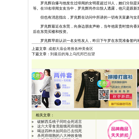
罗兆辉自爆与他发生过绯闻的女明星超过10人，她们分别是港姐
等。在10名绯闻女友当中，罗兆辉尚作出惊人透露，他只是跟新
但也有消息指出，罗兆辉在访问中所讲的一切有关富豪与女星
罗兆辉最近在东莞，向身边朋友声称，当年他富贵时曾向香港一
后在东莞买楼和投资。
罗兆辉早前认识一名女性友人，昨日下午罗在东莞准备签约将
上篇文章:
成都大庙会将推各种美食区
下篇文章：
到最后的海上乌托邦巴拉望
【
相关文章：
破解西瓜桃子同吃会死谣言
这六大零食竟能饿死癌细胞
喝这四种水如同自己去找死
杀死癌细胞的八大神效食物