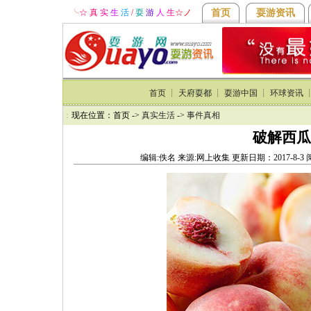
╰
☆ 真
实
生
活
/
耍
游
人
生
☆
ノ
首页
耍游资讯
首页
┊
天府耍都
┊
耍游中国
┊
环球资讯
：
现在位置：首页 ->
真实生活
->
事件真相
破解西瓜
编辑:佚名 来源:网上收集 更新日期：2017-8-3