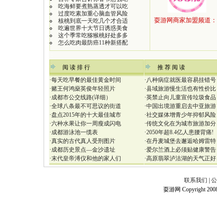
吃海鲜要煮熟蒸透才可以吃
过度吃素加重心脑血管风险
核桃到底一天吃几个才合适
吃遍世界十大节日诱惑美食
这个季常吃猕猴桃好处多多
怎么吃肉最防癌11种新搭配
：
阅 读 排 行
推 荐 阅 读
·
每天吃早餐的最佳黄金时间
·
八种病症就医最容易挂错号
·
赌王何鸿燊英俊年轻照片
·
县域旅游慢生活也有性价比
·
成都市公交线路(详细）
·
英禁止向儿童宣传垃圾食品
·
全球八条最不可思议的街道
·
中国出境游重启去中亚旅游
·
盘点2015年的十大最佳城市
·
社交媒体增青少年抑郁风险
·
六种水果让你一周瘦成闪电
·
传统文化在为城市旅游加分
·
成都游泳池一缆表
·
2050年超8.4亿人患腰背痛!
·
真实的古代真人受刑图片
·
在丹麦城堡去邂逅哈姆雷特
·
成都历史景点—金沙遗址
·
爱尔兰酒上必须贴健康警告
·
末代皇帝溥仪和他的家人们
·
高原翡翠泸沽湖的天气正好
联系我们
|
公
耍游网 Copyright 2