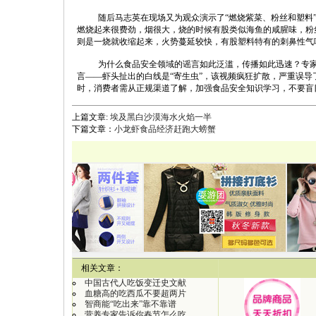
随后马志英在现场又为观众演示了“燃烧紫菜、粉丝和塑料
燃烧起来很费劲，烟很大，烧的时候有股类似海鱼的咸腥味，粉
则是一烧就收缩起来，火势蔓延较快，有股塑料特有的刺鼻性气
为什么食品安全领域的谣言如此泛滥，传播如此迅速？专
言——虾头扯出的白线是“寄生虫”，该视频疯狂扩散，严重误
时，消费者需从正规渠道了解，加强食品安全知识学习，不要盲
上篇文章:
埃及黑白沙漠海水火焰一半
下篇文章：
小龙虾食品经济赶跑大螃蟹
【
相关文章：
中国古代人吃饭变迁史文献
血糖高的吃西瓜不要超两片
智商能“吃出来”靠不靠谱
营养专家告诉你春节怎么吃