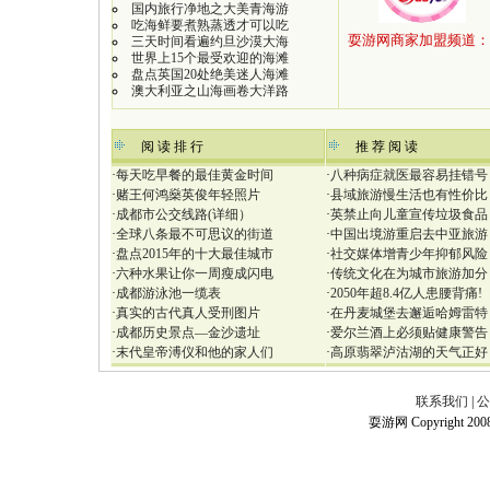
国内旅行净地之大美青海游
吃海鲜要煮熟蒸透才可以吃
三天时间看遍约旦沙漠大海
世界上15个最受欢迎的海滩
盘点英国20处绝美迷人海滩
澳大利亚之山海画卷大洋路
：
阅 读 排 行
推 荐 阅 读
·
每天吃早餐的最佳黄金时间
·
八种病症就医最容易挂错号
·
赌王何鸿燊英俊年轻照片
·
县域旅游慢生活也有性价比
·
成都市公交线路(详细）
·
英禁止向儿童宣传垃圾食品
·
全球八条最不可思议的街道
·
中国出境游重启去中亚旅游
·
盘点2015年的十大最佳城市
·
社交媒体增青少年抑郁风险
·
六种水果让你一周瘦成闪电
·
传统文化在为城市旅游加分
·
成都游泳池一缆表
·
2050年超8.4亿人患腰背痛!
·
真实的古代真人受刑图片
·
在丹麦城堡去邂逅哈姆雷特
·
成都历史景点—金沙遗址
·
爱尔兰酒上必须贴健康警告
·
末代皇帝溥仪和他的家人们
·
高原翡翠泸沽湖的天气正好
联系我们
|
公
耍游网 Copyright 2