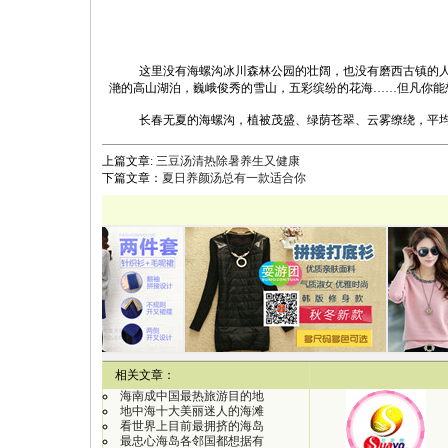
这里没有海螺沟冰川森林公园的壮阔，也没有磨西古镇的
滟的高山湖泊，巍峨俊秀的雪山，五彩缤纷的花海……但凡你能
长春无夏的海螺沟，植被茂盛、绿荫苍翠、云雾缭绕，平均
上篇文章:
三豆汤清热除暑养生又健康
下篇文章：
夏日养颜汤总有一款适合你
【
相关文章：
海南成中国最热旅游目的地
地中海十大美丽迷人的海滩
看世界上目前最拥挤的海岛
最忠心海岛各邻国都想据有