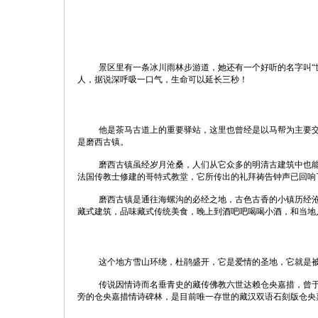
景区里有一条冰川雨林步游道，她还有一个好听的名字叫“
人，据说深呼吸一口气，生命可以延长三秒！
他是茶马古道上的重要驿站，这里也曾经是以马帮为主要
是磨西古镇。
磨西古镇虽经岁月沧桑，人们从它众多的明清古建筑中也
法国传教士修建的哥特式教堂，它所传出的礼拜祷告钟声已回响
磨西古镇是通往海螺沟的必经之地，古色古香的小镇历经
藏式建筑，品味藏式传统美食，晚上到酒吧吧喝喝小酒，和当地
这个地方雪山环绕，杜鹃盛开，它是爱情的圣地，它就是被
传说因情诗而名垂青史的藏传佛教六世达赖仓央嘉措，曾于
旁的仓央嘉措情诗碑林，是目前唯一存世的藏汉双语石刻版仓央