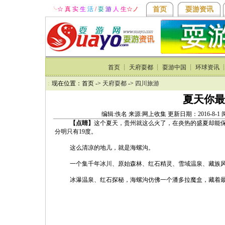
╰
☆ 真
实
生
活
/
耍
游
人
生
☆
ノ
首页
耍游资讯
首页
┊
天府耍都
┊
耍游中国
┊
环球资讯
：
现在位置：首页 ->
天府耍都
->
四川旅游
夏天你最
编辑:佚名 来源:网上收集 更新日期：2016-8-1
【点睛】
这个夏天，贵州就这么火了，在炎热的盛夏却能保
分明只有19度。
这么清凉的地儿，就是海螺沟。
一个集千年冰川、原始森林、红石精灵、雪域温泉、藏族
冰瀑温泉、红石探秘，海螺沟仿佛一个潘多拉魔盒，藏着最