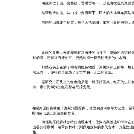
海螺沟位于四川磨西镇，贡嘎雪峰下，以低海拔现代冰川
晶莹剔透的冰川从山谷中奔流而下，巨大的大冰瀑布高达10
周围的山峰终年积雪，每当天气晴朗，东方吐白的时刻，
多雨的夏季，云雾缭绕在红石滩的山谷中，隐隐约约望过
林的绿，还有红石滩的红，已然构成一幅美轮美奂的山水画。
那些石头上布满了神奇的红色物质，冰川河岸上的每一块
顺流而下，使得这里成为了全世界独一无二的景观。
据研究，石头上的红色物质是一种原始藻类，红石的生长
有，带出海螺沟的红石都会死掉变黑。
海螺沟原始森林位于海螺沟景区内，其面积达70多平方公里，
螺沟装点成五彩缤纷的世界。
海螺沟原始森林独特的地理条件，使沟内高差达6000米
山谷的棕榈树、清翠的竹林；到原始森林的参天古木、万花烂漫
接。