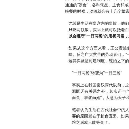
通通的“朝食”，各种粥品、主食和
晚餐的时候，动辄就会有十几个荤
尤其是生活在皇宫内的皇族，他们
只吃两顿饭，实际上就可以抵老
以会遵守“一日两餐”的用餐习俗
如果从这个方面来看，王公贵族们
味。反之广大贫苦的劳动者们，“
这其实就是封建制度，统治之下的
“一日两餐”转变为“一日三餐”
事实上在我国秦汉两代以前，之
源匮乏有关系之外，其实还与当
而食，饔餮而始”，大意为天子
笔者认为生活在古代社会中的人
要的原因就在于粮食匮乏。如果
粮之后就只能等死了。