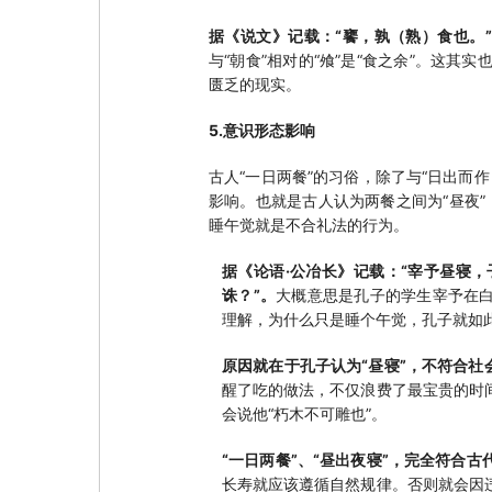
据《说文》记载：“饔，孰（熟）食也。”
与“朝食”相对的“飧”是“食之余”。这
匮乏的现实。
5.意识形态影响
古人“一日两餐”的习俗，除了与“日出而
影响。也就是古人认为两餐之间为“昼夜”
睡午觉就是不合礼法的行为。
据《论语·公冶长》记载：“宰予昼寝
诛？”。
大概意思是孔子的学生宰予在
理解，为什么只是睡个午觉，孔子就如
原因就在于孔子认为“昼寝”，不符合社
醒了吃的做法，不仅浪费了最宝贵的时
会说他“朽木不可雕也”。
“一日两餐”、“昼出夜寝”，完全符合
长寿就应该遵循自然规律。否则就会因