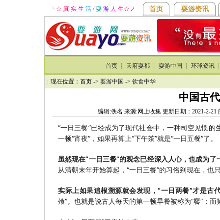
╰
☆ 真
实
生
活
/
耍
游
人
生
☆
ノ
首页
耍游资讯
首页
┊
天府耍都
┊
耍游中国
┊
环球资讯
：
现在位置：首页 ->
耍游中国
->
饮食中华
中国古代
编辑:佚名 来源:网上收集 更新日期：2021-2-2
“一日三餐”已经成为了现代社会中，一种司空见惯
一顿“宵夜”，如果再算上“下午茶”就是“一日五餐”了。
虽然现在“一日三餐”的观念已经深入人心，也成为了
从清朝末年开始算起，“一日三餐”的习俗到现在，也
实际上如果追根溯源就会发现，“一日两餐”才是古
飧”。也就是说古人每天的第一顿早餐被称为“饔”；而