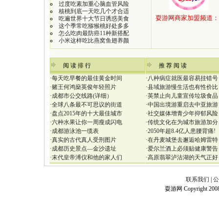
过度吃素加重心脑血管风险
核桃到底一天吃几个才合适
吃遍世界十大节日诱惑美食
这个季常吃猕猴桃好处多多
怎么吃肉最防癌11种新搭配
小米这样吃比燕窝鱼翅养颜
：
阅 读 排 行
推 荐 阅 读
·
每天吃早餐的最佳黄金时间
·
八种病症就医最容易挂错号
·
赌王何鸿燊英俊年轻照片
·
县域旅游慢生活也有性价比
·
成都市公交线路(详细）
·
英禁止向儿童宣传垃圾食品
·
全球八条最不可思议的街道
·
中国出境游重启去中亚旅游
·
盘点2015年的十大最佳城市
·
社交媒体增青少年抑郁风险
·
六种水果让你一周瘦成闪电
·
传统文化在为城市旅游加分
·
成都游泳池一缆表
·
2050年超8.4亿人患腰背痛!
·
真实的古代真人受刑图片
·
在丹麦城堡去邂逅哈姆雷特
·
成都历史景点—金沙遗址
·
爱尔兰酒上必须贴健康警告
·
末代皇帝溥仪和他的家人们
·
高原翡翠泸沽湖的天气正好
联系我们
|
公
耍游网 Copyright 2