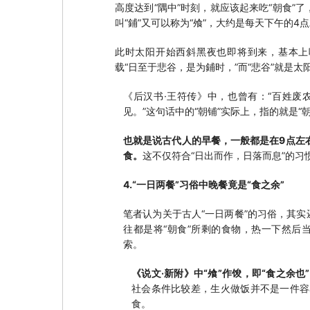
高度达到“隅中”时刻，就应该起来吃“朝食”
叫“鋪”又可以称为“飧”，大约是每天下午的4
此时太阳开始西斜黑夜也即将到来，基本上
载“日至于悲谷，是为鋪时，”而“悲谷”就是太
《后汉书·王符传》中，也曾有：“百姓废
见。”这句话中的“朝铺”实际上，指的就是“
也就是说古代人的早餐，一般都是在9点左
食。
这不仅符合“日出而作，日落而息”的
4.“一日两餐”习俗中晚餐竟是“食之余”
笔者认为关于古人“一日两餐”的习俗，其实
往都是将“朝食”所剩的食物，热一下然后
索。
《说文·新附》中“飧”作馂，即“食之余也
社会条件比较差，生火做饭并不是一件容
食。