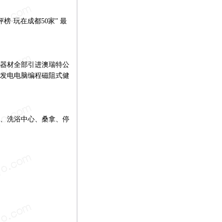
榜·玩在成都50家” 最
器材全部引进澳瑞特公
发电电脑编程磁阻式健
复、洗浴中心、桑拿、停