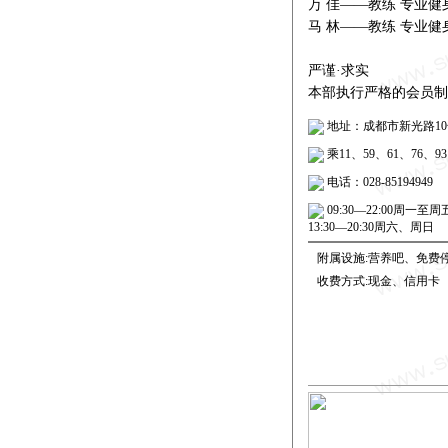
万 佳——教练 专业
马 林——教练 专业
严谨·求实
本部执行严格的会员制
地址：成都市新光路10
乘11、59、61、76
电话：028-85194949
09:30—22:00周一至周
13:30—20:30周六、周日
附属设施:营养吧、免费
收费方式:现金、信用卡