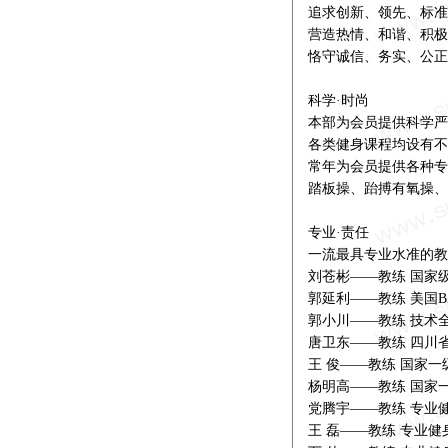
追求创新、领先、标准
营造热情、和谐、积极
恪守诚信、务实、公正
科学·时尚
本部为会员提供科学严
各类健身课程均设有不
常年为会员提供各种专
踏板操、跆搏有氧操、
专业·责任
一流最具专业水准的教
刘苍彬——教练 国家
郭延利——教练 美国
郭小川——教练 技术
唐卫东——教练 四川
王 俊——教练 国家
杨明高——教练 国家
党腾宇——教练 专业
王 磊——教练 专业