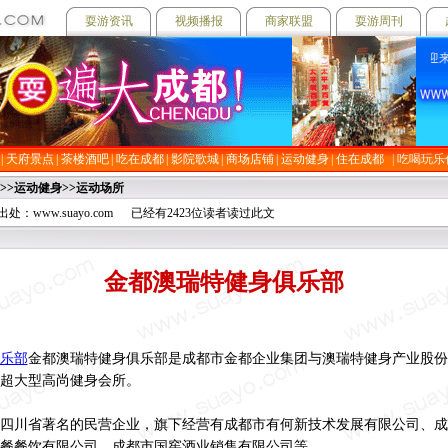
耍游资讯
视频播报
商家联盟
耍游周刊
欢迎来到
| 天府景点
| 茶楼酒吧
| 吃在成都
| 影院歌城
| 商场店铺
| 运动健身
| 住在成都
|
吃喝玩乐
>>
运动健身
>>
运动场所
处：www.suayo.com 已经有2423位读者读过此文
金都澳瑞特健身俱乐部
乐部
金都澳瑞特健身俱乐部是成都市金都企业集团与澳瑞特健身产业股份
超大型高尚健身会所。
四川省著名的民营企业，旗下经营有成都市有何新技术发展有限公司、成
餐餐饮有限公司、成都市国窖酒业销售有限公司等。