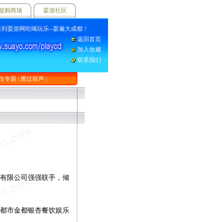
超购商场
耍游社区
耍游网吃喝玩乐--耍遍大成都！
返回首页
加入收藏
联系我们
住专题
|
雁过留声
|
有限公司强强联手，倾
都市金都银杏餐饮娱乐