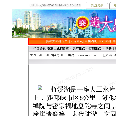
耍游资讯
|
耍遍大成都首页
| 天府景点
| 茶楼酒吧
| 吃在成都
|
栏目导航
耍遍大成都首页
>>
天府景点
>>
市郊景点
>>
风景名
发表日期：2007年4月30日 出处：www.suayo.com 已经有
竹溪湖是一座人工水库
上， 距邛崃市区8公里，湖
禅院与密宗福地盘陀寺之间
摩崖造像等。宋代陆游、文