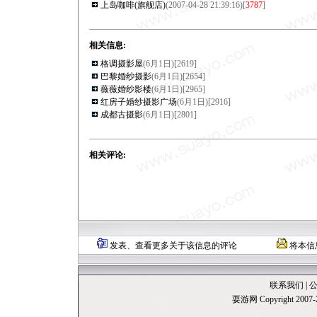
上岛咖啡(旗舰店)
(2007-04-28 21:39:16)[
3787
]
相关信息:
格调摄影屋
(6月1日)[
2619
]
巴黎婚纱摄影
(6月1日)[
2654
]
薇薇婚纱影楼
(6月1日)[
2965
]
红房子婚纱摄影广场
(6月1日)[
2916
]
成都古摄影
(6月1日)[
2801
]
相关评论:
发表、查看更多关于该信息的评论
将本信
联系我们
|
耍游网 Copyright 20