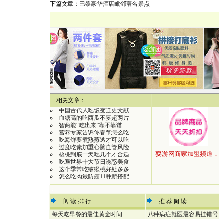
下篇文章：
巴黎豪华酒店毗邻著名景点
【
相关文章：
中国古代人吃饭变迁史文献
血糖高的吃西瓜不要超两片
智商能“吃出来”靠不靠谱
营养专家告诉你春节怎么吃
吃海鲜要煮熟蒸透才可以吃
过度吃素加重心脑血管风险
核桃到底一天吃几个才合适
吃遍世界十大节日诱惑美食
这个季常吃猕猴桃好处多多
怎么吃肉最防癌11种新搭配
：
阅 读 排 行
推 荐 阅 读
·
每天吃早餐的最佳黄金时间
·
八种病症就医最容易挂错号