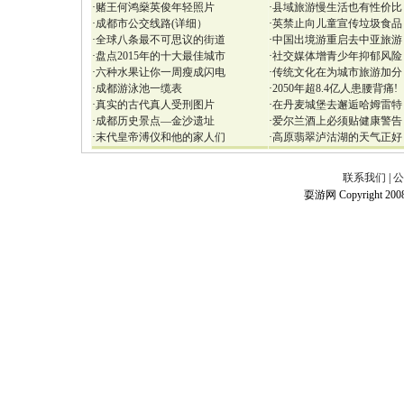
·
赌王何鸿燊英俊年轻照片
·
县域旅游慢生活也有性价比
·
成都市公交线路(详细）
·
英禁止向儿童宣传垃圾食品
·
全球八条最不可思议的街道
·
中国出境游重启去中亚旅游
·
盘点2015年的十大最佳城市
·
社交媒体增青少年抑郁风险
·
六种水果让你一周瘦成闪电
·
传统文化在为城市旅游加分
·
成都游泳池一缆表
·
2050年超8.4亿人患腰背痛!
·
真实的古代真人受刑图片
·
在丹麦城堡去邂逅哈姆雷特
·
成都历史景点—金沙遗址
·
爱尔兰酒上必须贴健康警告
·
末代皇帝溥仪和他的家人们
·
高原翡翠泸沽湖的天气正好
联系我们
|
公
耍游网 Copyright 2