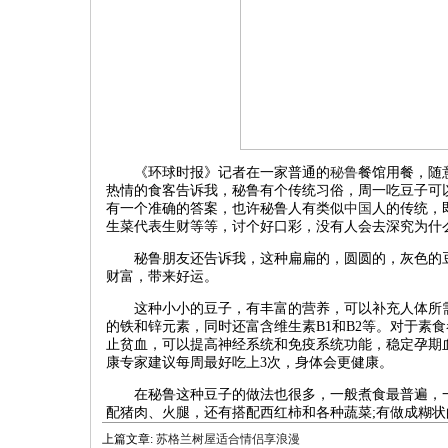
《环球时报》记者在一家普通的
秘鲁
餐馆用餐，随
热情的食客告诉我，秘鲁有个传统习俗，周一吃豆子可
有一个准确的答案，也许秘鲁人有类似
中国
人的传统，
生菜代表生财等等，讨个好口彩，没有人会去深究为什
秘鲁朋友还告诉我，这种扁扁的，圆圆的，灰色的豆
财富，带来好运。
这种小小的豆子，有丰富的营养，可以补充人体所
的铁和锌元素，同时还富含维生素B1和B2等。对于素食
止贫血，可以提高神经系统和免疫系统功能，稳定孕期
康专家建议每周最好吃上3次，身体会更健康。
在秘鲁这种豆子的做法也很多，一般煮食最普遍，一
配猪肉、火腿，还有搭配西红柿和各种蔬菜;有做成糊状
上篇文章:
苏格兰树屋适合情侣享浪漫