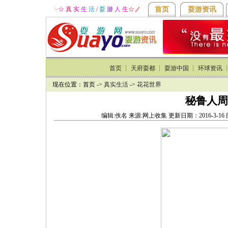
╰
☆ 真
实
生
活
/
耍
游
人
生
☆
ノ
首页
耍游资讯
首页
┊
天府耍都
┊
耍游中国
┊
环球资讯
：
现在位置：首页 ->
真实生活
->
花花世界
秘鲁人周
编辑:佚名 来源:网上收集 更新日期：2016-3-1