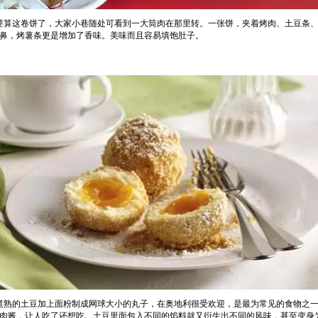
要算这卷饼了，大家小巷随处可看到一大筒肉在那里转。一张饼，夹着烤肉、土豆条
鼻，烤薯条更是增加了香味。美味而且容易填饱肚子。
煮熟的土豆加上面粉制成网球大小的丸子，在奥地利很受欢迎，是最为常见的食物之
肉酱，让人吃了还想吃。土豆里面包入不同的馅料就又衍生出不同的风味，甚至变身