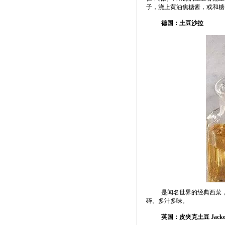
子，浇上黄油焦糖酱，或和糖
德国：土豆沙拉
是闻名世界的经典西菜
碎。多汁多味。
英国：皮夹克土豆 Jacket 