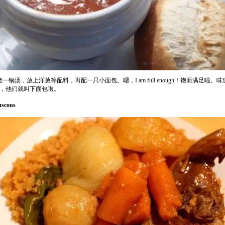
锅汤，放上洋葱等配料，再配一只小面包。嗯，I am full enough！饱而满足啦
，他们就叫下面包啦。
cous