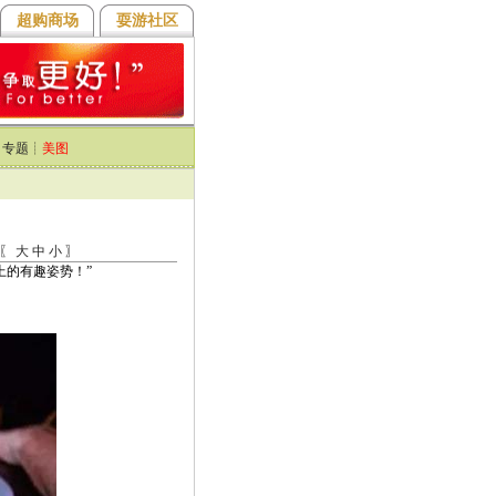
超购商场
耍游社区
┊
专题
┊
美图
 〖
大
中
小
〗
上的有趣姿势！”