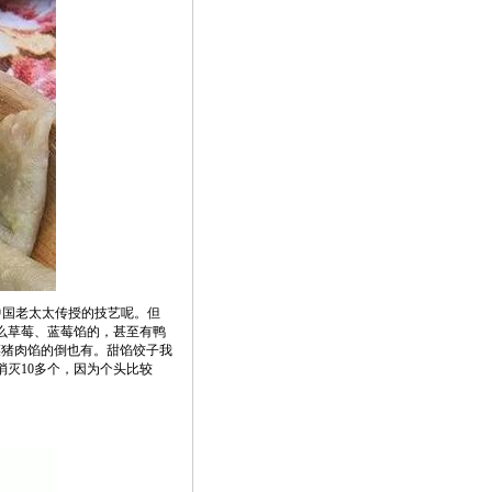
是中国老太太传授的技艺呢。但
么草莓、蓝莓馅的，甚至有鸭
酸菜猪肉馅的倒也有。甜馅饺子我
灭10多个，因为个头比较