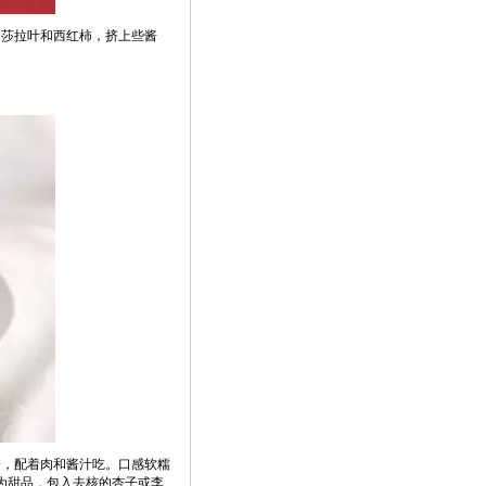
、莎拉叶和西红柿，挤上些酱
一，配着肉和酱汁吃。口感软糯
为甜品，包入去核的杏子或李