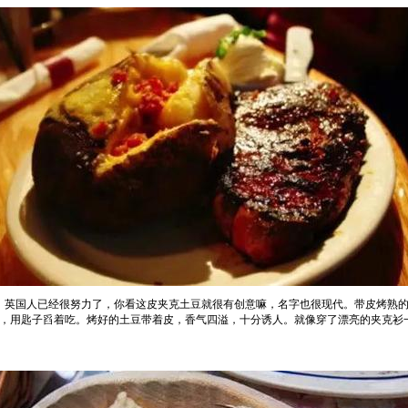
，英国人已经很努力了，你看这皮夹克土豆就很有创意嘛，名字也很现代。带皮烤熟
，用匙子舀着吃。烤好的土豆带着皮，香气四溢，十分诱人。就像穿了漂亮的夹克衫