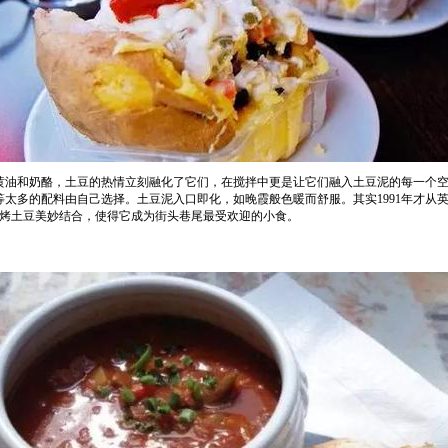
黄油和奶酪，土豆的热情立刻融化了它们，在搅拌中更是让它们融入土豆泥的每一个
..等等太多的配料由自己选择。土豆泥入口即化，如晚霞般色暖而舒服。其实1991年才
烤土豆美妙结合，使得它成为街头巷尾最受欢迎的小食。