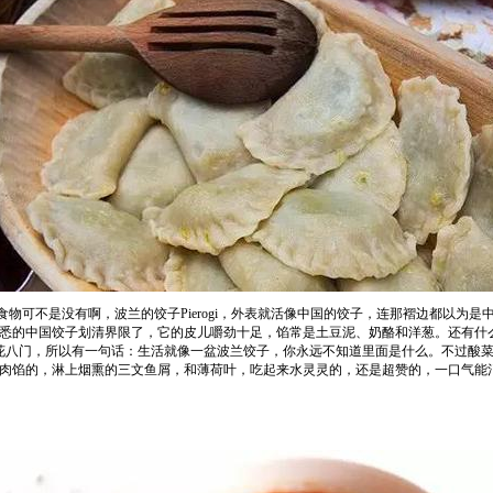
zi的食物可不是没有啊，波兰的饺子Pierogi，外表就活像中国的饺子，连那褶边都以为
悉的中国饺子划清界限了，它的皮儿嚼劲十足，馅常是土豆泥、奶酪和洋葱。还有什
..五花八门，所以有一句话：生活就像一盆波兰饺子，你永远不知道里面是什么。不过
肉馅的，淋上烟熏的三文鱼屑，和薄荷叶，吃起来水灵灵的，还是超赞的，一口气能消