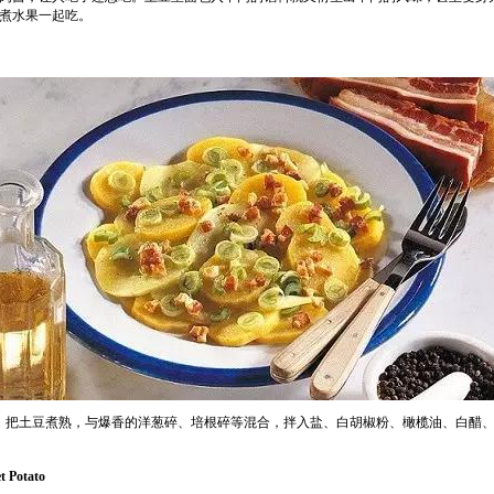
煮水果一起吃。
，把土豆煮熟，与爆香的洋葱碎、培根碎等混合，拌入盐、白胡椒粉、橄榄油、白醋
Potato