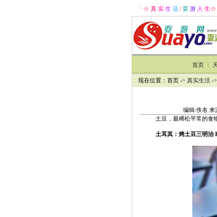
╰
☆ 真
实
生
活
/
耍
游
人
生
☆
首页
┊
：
现在位置：首页 ->
真实生活
-
编辑:佚名 来
土豆，最稀松平常的食
土耳其：烤土豆三明治 Ku