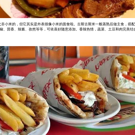
翻译成北非小米的，但它其实是外表很像小米的面食啦。古斯古斯米一般蒸熟后做主食，搭
椒、茴香、辣酱、孜然等等，可依喜好随意添加。香辣热情，蔬菜、土豆和肉完美结