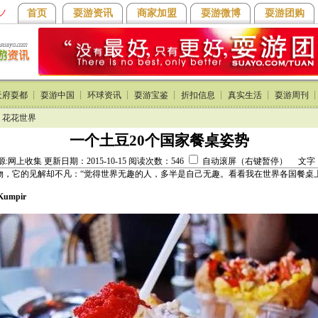
ノ
首页
耍游资讯
商家加盟
耍游微博
耍游团购
天府耍都
┊
耍游中国
┊
环球资讯
┊
耍游宝鉴
┊
折扣信息
┊
真实生活
┊
耍游周刊
>
花花世界
一个土豆20个国家餐桌姿势
源:网上收集 更新日期：2015-10-15 阅读次数：
546
自动滚屏（右键暂停）
）
文字
物，它的见解却不凡：“觉得世界无趣的人，多半是自己无趣。看看我在世界各国餐桌
mpir