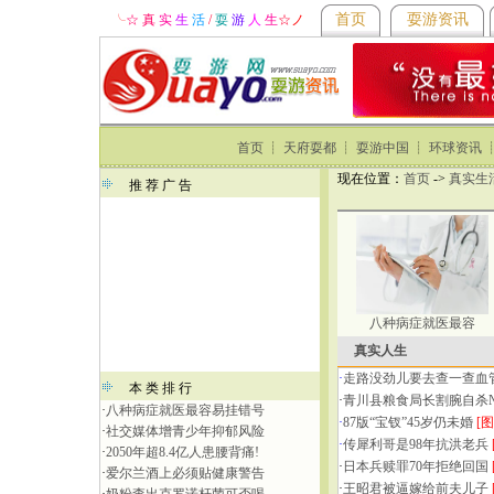
首页
耍游资讯
╰
☆ 真
实
生
活
/
耍
游
人
生
☆
ノ
首页
┊
天府耍都
┊
耍游中国
┊
环球资讯
现在位置：
首页
->
真实生
推 荐 广 告
八种病症就医最容
真实人生
·
走路没劲儿要去查一查血
本 类 排 行
·
青川县粮食局长割腕自杀
·
八种病症就医最容易挂错号
·
87版“宝钗”45岁仍未婚
[图
·
社交媒体增青少年抑郁风险
·
传犀利哥是98年抗洪老兵
·
2050年超8.4亿人患腰背痛!
·
日本兵赎罪70年拒绝回国
·
爱尔兰酒上必须贴健康警告
·
王昭君被逼嫁给前夫儿子