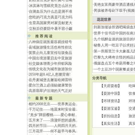
·
奶粉查出克罗诺杆菌可否喝
·
美艳女富商豪华酒店遭残
·
冰淇淋与雪糕究竟怎么区分
·
男孩被养母剁下双手(视频
·
自测血压为什么总是测不准
·
您吃的巧克力真是巧克力吗
花花世界
·
生育高国家男对家贡献更大
·
到新加坡诊所酒吧喝袋血
·
立秋后仍要防中暑不容小觑
·
世界十佳书店中国的在南
推 荐 阅 读
·
九个纸醉金迷的旅游目的
·
八种病症就医最容易挂错号
·
秘鲁人周一吃豆子以求好
·
县域旅游慢生活也有性价比
·
第一所斯里兰卡大象孤儿
·
英禁止向儿童宣传垃圾食品
·
巴黎九大稀奇古怪的精品
·
中国出境游重启去中亚旅游
·
俄媒盘点五个奇葩用餐之
·
社交媒体增青少年抑郁风险
·
传统文化在为城市旅游加分
·
一个土豆20个国家餐桌姿
·
2050年超8.4亿人患腰背痛!
分类导航
·
在丹麦城堡去邂逅哈姆雷特
·
爱尔兰酒上必须贴健康警告
【
天府耍都
】
吃
·
高原翡翠泸沽湖的天气正好
【
耍游中国
】
饮
最 新 专 题
【
环球资讯
】
环
·
相约2008北京——世界奥运会..
【
耍游宝鉴
】
交
·
千万记住——地震来时安全最..
·
"羌乡"牌甜樱桃——爱心奉献..
【
折扣信息
】
旅
·
五月来了——浪漫怀想的盛典..
【
真实生活
】
真
·
四月的节日——人间四月天的..
·
三月花开——何不趁早与春风..