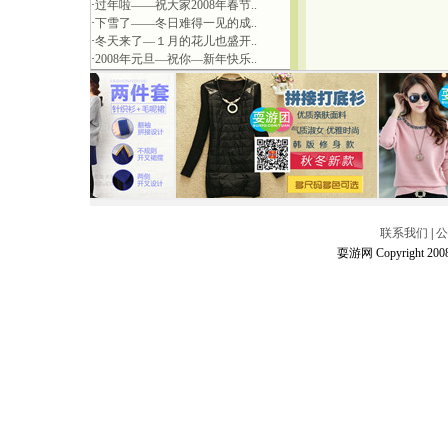
·
过年啦——祝大家2008年春节..
·
下雪了——冬日难得一见的成..
·
冬天来了—１月的花儿也盛开..
·
2008年元旦—祝你—新年快乐..
联系我们
|
公
耍游网 Copyright 2